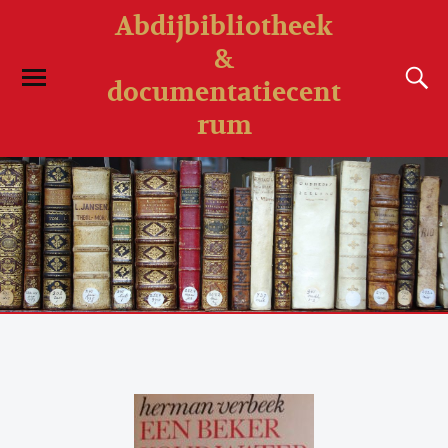
Abdijbibliotheek
&
documentatiecent
rum