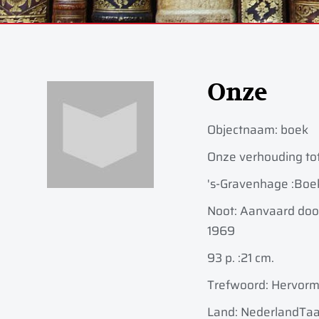
Onze
Objectnaam:
boek
Onze verhouding tot
's-Gravenhage :
Boe
Noot: Aanvaard doo
1969
93 p. :
21 cm.
Trefwoord: Hervorm
Land: Nederland
Taa