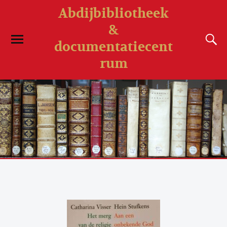
Abdijbibliotheek
&
documentatiecent
rum