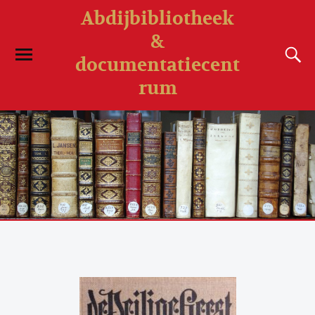
Abdijbibliotheek
&
documentatiecent
rum