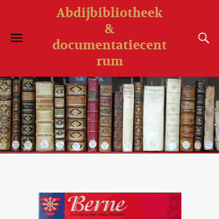
Abdijbibliotheek
&
documentatiecent
rum