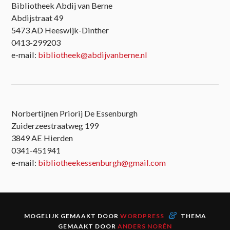
Bibliotheek Abdij van Berne
Abdijstraat 49
5473 AD Heeswijk-Dinther
0413-299203
e-mail:
bibliotheek@abdijvanberne.nl
Norbertijnen Priorij De Essenburgh
Zuiderzeestraatweg 199
3849 AE Hierden
0341-451941
e-mail:
bibliotheekessenburgh@gmail.com
&
MOGELIJK GEMAAKT DOOR
WORDPRESS
THEMA
GEMAAKT DOOR
ANDERS NORÉN