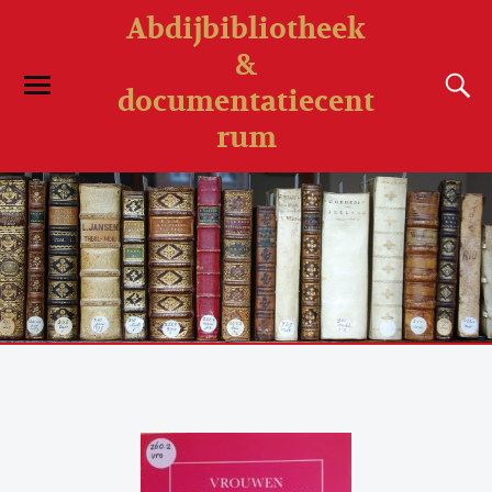
Abdijbibliotheek
&
documentatiecent
rum