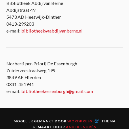
Bibliotheek Abdij van Berne
Abdijstraat 49
5473 AD Heeswijk-Dinther
0413-299203
e-mail:
bibliotheek@abdijvanberne.nl
Norbertijnen Priorij De Essenburgh
Zuiderzeestraatweg 199
3849 AE Hierden
0341-451941
e-mail:
bibliotheekessenburgh@gmail.com
&
MOGELIJK GEMAAKT DOOR
WORDPRESS
THEMA
GEMAAKT DOOR
ANDERS NORÉN