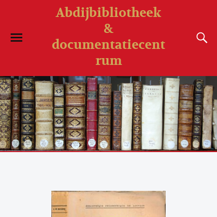
Abdijbibliotheek
&
documentatiecent
rum