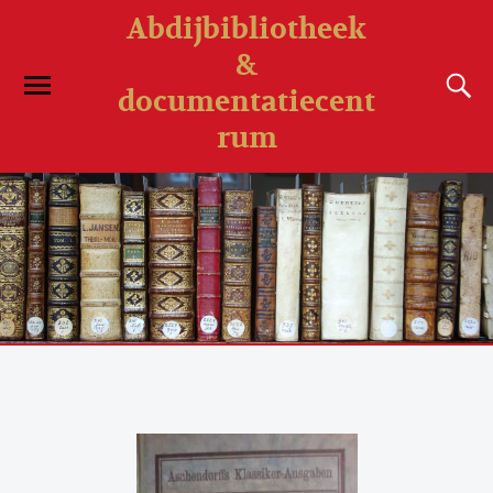
Abdijbibliotheek
&
documentatiecent
rum