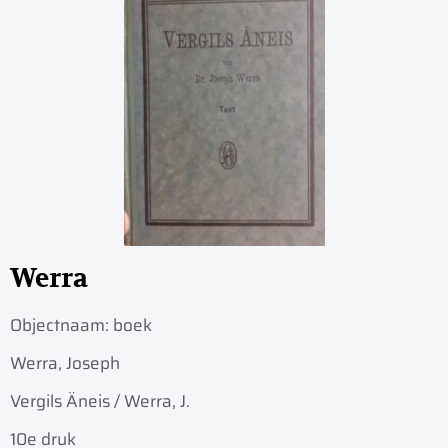
Werra
Objectnaam:
boek
Werra, Joseph
Vergils Äneis / Werra, J.
10e druk