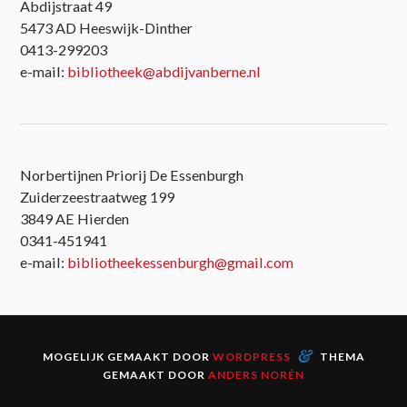
Abdijstraat 49
5473 AD Heeswijk-Dinther
0413-299203
e-mail:
bibliotheek@abdijvanberne.nl
Norbertijnen Priorij De Essenburgh
Zuiderzeestraatweg 199
3849 AE Hierden
0341-451941
e-mail:
bibliotheekessenburgh@gmail.com
&
MOGELIJK GEMAAKT DOOR
WORDPRESS
THEMA
GEMAAKT DOOR
ANDERS NORÉN