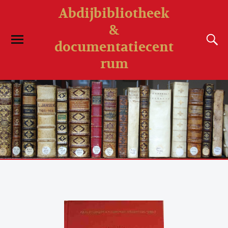
Abdijbibliotheek
&
documentatiecent
rum