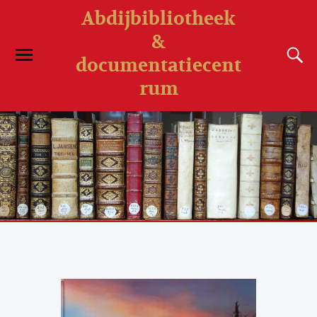
Abdijbibliotheek
&
documentatiecent
rum