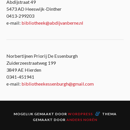
Abdijstraat 49
5473 AD Heeswijk-Dinther
0413-299203
e-mail:
bibliotheek@abdijvanberne.nl
Norbertijnen Priorij De Essenburgh
Zuiderzeestraatweg 199
3849 AE Hierden
0341-451941
e-mail:
bibliotheekessenburgh@gmail.com
&
MOGELIJK GEMAAKT DOOR
WORDPRESS
THEMA
GEMAAKT DOOR
ANDERS NORÉN