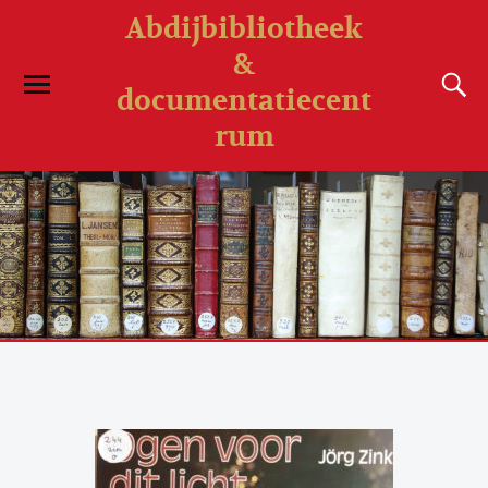
Abdijbibliotheek
&
documentatiecent
rum