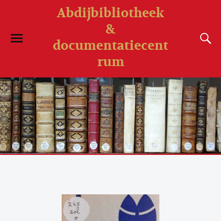
Abdijbibliotheek
&
documentatiecent
rum