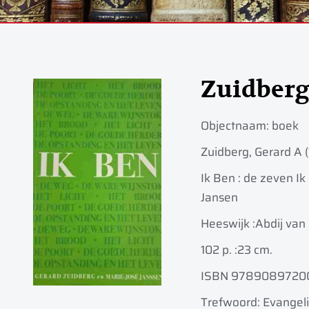
Zuidber
Objectnaam:
boek
Zuidberg, Gerard A 
Ik Ben : de zeven I
Jansen
Heeswijk :
Abdij van
102 p. :
23 cm.
ISBN 9789089720
Trefwoord: Evangel