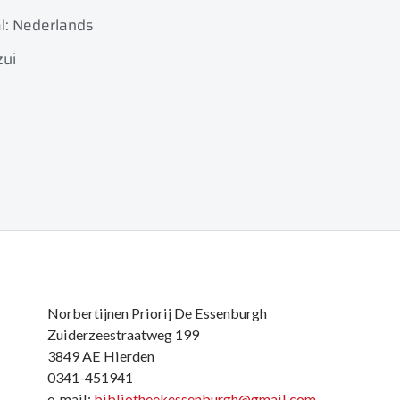
l: Nederlands
zui
Norbertijnen Priorij De Essenburgh
Zuiderzeestraatweg 199
3849 AE Hierden
0341-451941
e-mail:
bibliotheekessenburgh@gmail.com