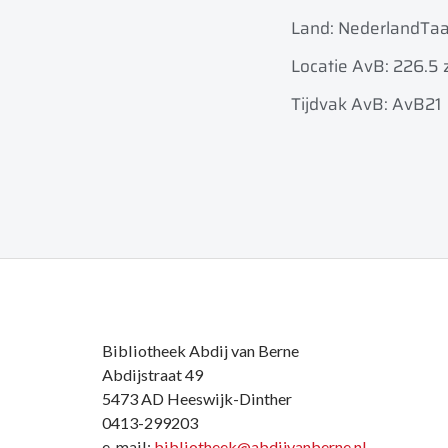
Land: Nederland
Taa
Locatie AvB: 226.5 
Tijdvak AvB: AvB21
Bibliotheek Abdij van Berne
Abdijstraat 49
5473 AD Heeswijk-Dinther
0413-299203
e-mail:
bibliotheek@abdijvanberne.nl