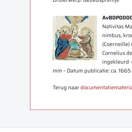
Onderwerp: Gebedsprentje
AvBDP000
Nativitas Ma
nimbus, kroo
(Coerneille)
Cornelius de
ingekleurd –
mm – Datum publicatie: ca. 1665
Terug naar
documentatiemateria