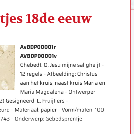
tjes 18de eeuw
AvBDP00001r
AVBDP00001v
Ghebedt. O, Jesu mijne saligheijt –
12 regels – Afbeelding: Christus
aan het kruis; naast kruis Maria en
Maria Magdalena – Ontwerper:
) Gesigneerd: L. Fruijtiers –
eurd – Materiaal: papier – Vorm/maten: 100
 1743 – Onderwerp: Gebedsprentje