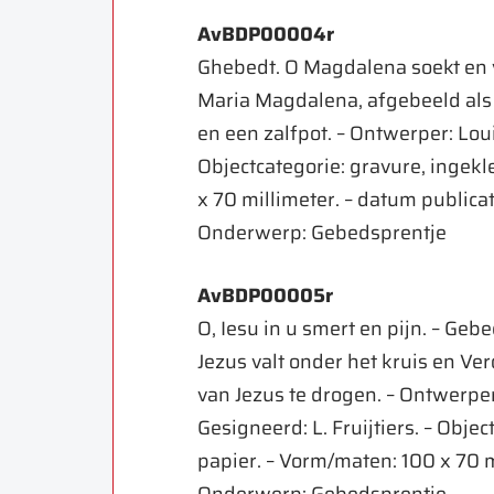
AvBDP00004r
Ghebedt. O Magdalena soekt en vi
Maria Magdalena, afgebeeld al
en een zalfpot. – Ontwerper: Loui
Objectcategorie: gravure, ingekl
x 70 millimeter. – datum publicat
Onderwerp: Gebedsprentje
AvBDP00005r
O, Iesu in u smert en pijn. – Geb
Jezus valt onder het kruis en Ve
van Jezus te drogen. – Ontwerper:
Gesigneerd: L. Fruijtiers. – Objec
papier. – Vorm/maten: 100 x 70 mi