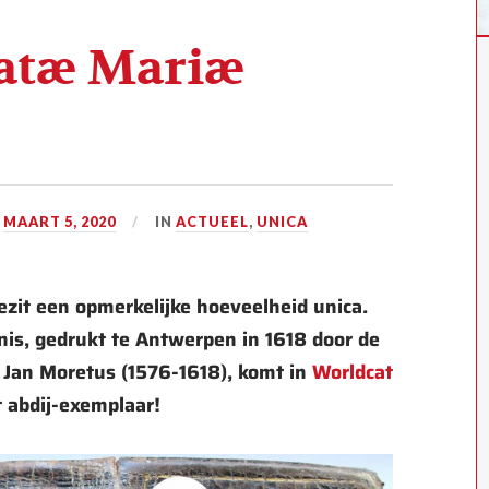
eatæ Mariæ
P
MAART 5, 2020
IN
ACTUEEL
,
UNICA
ezit een opmerkelijke hoeveelheid unica.
nis, gedrukt te Antwerpen in 1618 door de
 Jan Moretus (1576-1618), komt in
Worldcat
t abdij-exemplaar!