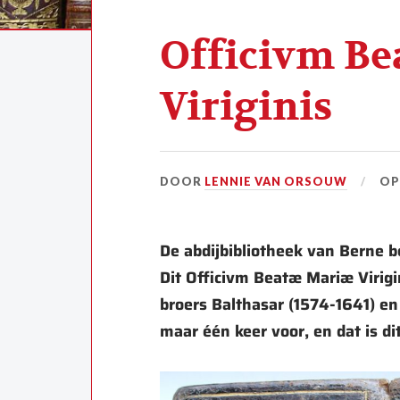
Officivm B
Viriginis
DOOR
LENNIE VAN ORSOUW
O
De abdijbibliotheek van Berne b
Dit Officivm Beatæ Mariæ Virigi
broers Balthasar (1574-1641) en
maar één keer voor, en dat is di