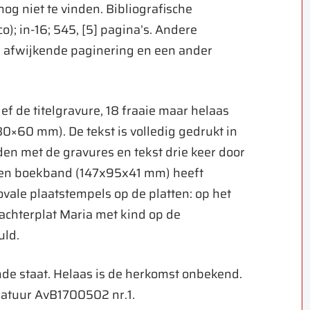
nog niet te vinden. Bibliografische
); in-16; 545, [5] pagina’s. Andere
 afwijkende paginering en een ander
ief de titelgravure, 18 fraaie maar helaas
×60 mm). De tekst is volledig gedrukt in
den met de gravures en tekst drie keer door
ren boekband (147x95x41 mm) heeft
ovale plaatstempels op de platten: op het
 achterplat Maria met kind op de
uld.
nde staat. Helaas is de herkomst onbekend.
natuur AvB1700502 nr.1.