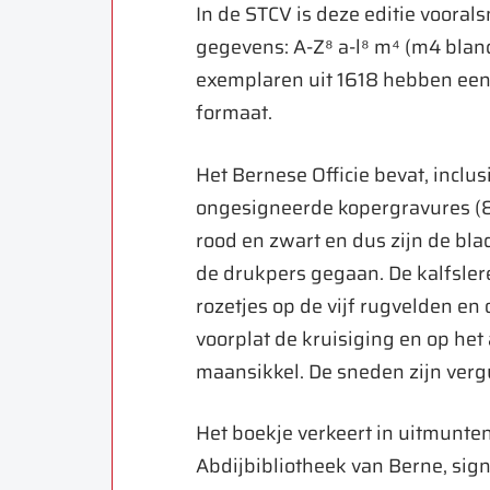
In de STCV is deze editie voorals
gegevens: A-Z⁸ a-l⁸ m⁴ (m4 blanco
exemplaren uit 1618 hebben een
formaat.
Het Bernese Officie bevat, inclus
ongesigneerde kopergravures (80
rood en zwart en dus zijn de bla
de drukpers gegaan. De kalfsle
rozetjes op de vijf rugvelden en 
voorplat de kruisiging en op het
maansikkel. De sneden zijn verg
Het boekje verkeert in uitmunte
Abdijbibliotheek van Berne, sig