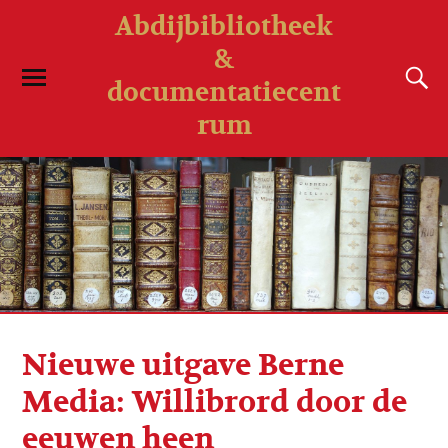
Abdijbibliotheek
&
documentatiecent
rum
Nieuwe uitgave Berne
Media: Willibrord door de
eeuwen heen